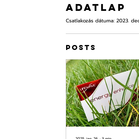
Adatlap
Csatlakozás dátuma: 2023. dec
Posts
2025. jan. 26.
∙
3
min