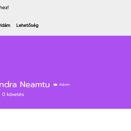
hez!
vidám
Lehetőség
ndra Neamtu
Admin
0
követés