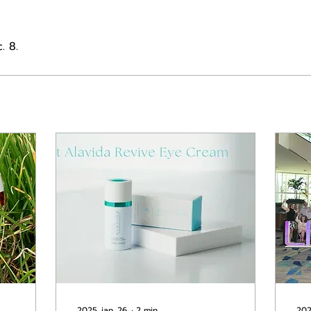
. 8.
2025. jan. 26.
∙
2
min
202