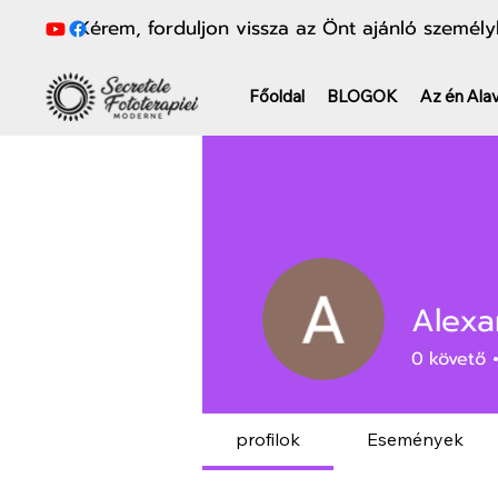
Kérem, forduljon vissza az Önt ajánló személy
Főoldal
BLOGOK
Az én Ala
Alexa
0
követő
profilok
Események