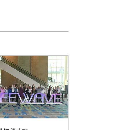
5. jan. 26.
∙
5
min