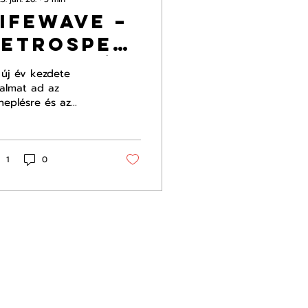
ifewave –
Retrospektív
kitekintés
 új év kezdete
és jövőkép
kalmat ad az
neplésre és az
gondolkodtatásra a
feWave számára,
vel örömmel ünnepli
oló
nállásának 20....
1
0