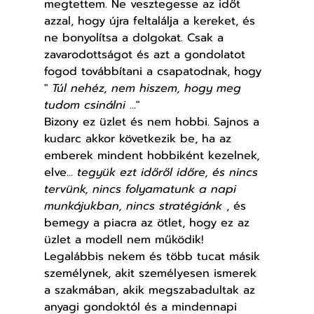
megtettem. Ne vesztegesse az időt 
azzal, hogy újra feltalálja a kereket, és 
ne bonyolítsa a dolgokat. Csak a 
zavarodottságot és azt a gondolatot 
fogod továbbítani a csapatodnak, hogy 
" 
Túl nehéz, nem hiszem, hogy meg 
tudom csinálni
 ..."
Bizony ez üzlet és nem hobbi. Sajnos a 
kudarc akkor következik be, ha az 
emberek mindent hobbiként kezelnek, 
elve... 
tegyük ezt időről időre, és nincs 
tervünk, nincs folyamatunk a napi 
munkájukban, nincs stratégiánk
 , és 
bemegy a piacra az ötlet, hogy ez az 
üzlet a modell nem működik! 
Legalábbis nekem és több tucat másik 
személynek, akit személyesen ismerek 
a szakmában, akik megszabadultak az 
anyagi gondoktól és a mindennapi 