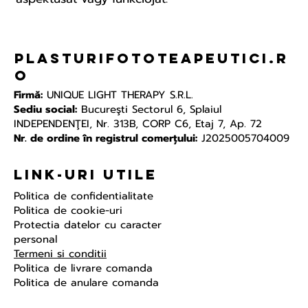
plasturifototeapeutici.r
o
Firmă:
UNIQUE LIGHT THERAPY S.R.L.
Sediu social:
Bucureşti Sectorul 6, Splaiul
INDEPENDENŢEI, Nr. 313B, CORP C6, Etaj 7, Ap. 72
Nr. de ordine în registrul comerțului:
J2025005704009
Link-uri Utile
Politica de confidentialitate
Politica de cookie-uri
Protectia datelor cu caracter
personal
Termeni si conditii
Politica de livrare comanda
Politica de anulare comanda