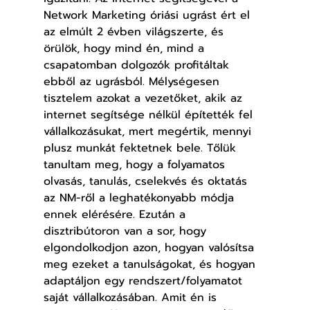
Network Marketing óriási ugrást ért el 
az elmúlt 2 évben világszerte, és 
örülök, hogy mind én, mind a 
csapatomban dolgozók profitáltak 
ebből az ugrásból. Mélységesen 
tisztelem azokat a vezetőket, akik az 
internet segítsége nélkül építették fel 
vállalkozásukat, mert megértik, mennyi 
plusz munkát fektetnek bele. Tőlük 
tanultam meg, hogy a folyamatos 
olvasás, tanulás, cselekvés és oktatás 
az NM-ről a leghatékonyabb módja 
ennek elérésére. Ezután a 
disztribútoron van a sor, hogy 
elgondolkodjon azon, hogyan valósítsa 
meg ezeket a tanulságokat, és hogyan 
adaptáljon egy rendszert/folyamatot 
saját vállalkozásában. Amit én is 