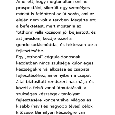
Amellett, hogy megtanultam online 
prospektálni, sikerült egy személyes 
márkát is felépíteni az út során, ami az 
elején nem volt a tervben. Megérte ezt 
a befektetést, mert mostanra az 
"otthoni" vállalkozásom jól bejáratott, és 
azt javaslom, kezdje ezzel a 
gondolkodásmóddal, és fektessen be a 
fejlesztésébe.
Egy „otthoni” cégtulajdonosnak 
kezdetben nincs szüksége különleges 
készségekre vállalkozása és csapata 
fejlesztéséhez, amennyiben a csapat 
által biztosított rendszert használja, és 
követi a felső vonal útmutatásait, a 
szükséges készségek tanfolyami 
fejlesztésére koncentrálva. világos és 
kisebb (havi) és nagyobb (éves) célok 
kitűzése. Bármilyen készségre van 