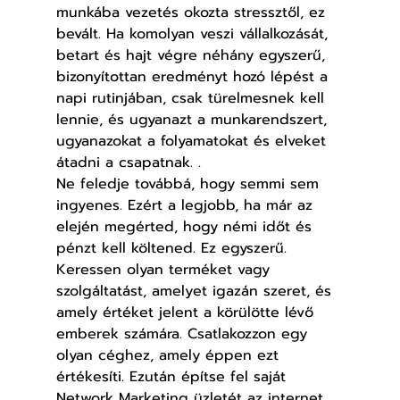
munkába vezetés okozta stressztől, ez 
bevált. Ha komolyan veszi vállalkozását, 
betart és hajt végre néhány egyszerű, 
bizonyítottan eredményt hozó lépést a 
napi rutinjában, csak türelmesnek kell 
lennie, és ugyanazt a munkarendszert, 
ugyanazokat a folyamatokat és elveket 
átadni a csapatnak. .
Ne feledje továbbá, hogy semmi sem 
ingyenes. Ezért a legjobb, ha már az 
elején megérted, hogy némi időt és 
pénzt kell költened. Ez egyszerű. 
Keressen olyan terméket vagy 
szolgáltatást, amelyet igazán szeret, és 
amely értéket jelent a körülötte lévő 
emberek számára. Csatlakozzon egy 
olyan céghez, amely éppen ezt 
értékesíti. Ezután építse fel saját 
Network Marketing üzletét az internet 