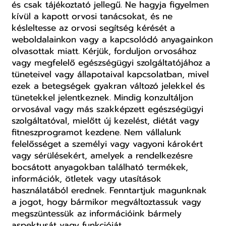
és csak tájékoztató jellegű. Ne hagyja figyelmen
kívül a kapott orvosi tanácsokat, és ne
késleltesse az orvosi segítség kérését a
weboldalainkon vagy a kapcsolódó anyagainkon
olvasottak miatt. Kérjük, forduljon orvosához
vagy megfelelő egészségügyi szolgáltatójához a
tüneteivel vagy állapotaival kapcsolatban, mivel
ezek a betegségek gyakran változó jelekkel és
tünetekkel jelentkeznek. Mindig konzultáljon
orvosával vagy más szakképzett egészségügyi
szolgáltatóval, mielőtt új kezelést, diétát vagy
fitneszprogramot kezdene. Nem vállalunk
felelősséget a személyi vagy vagyoni károkért
vagy sérülésekért, amelyek a rendelkezésre
bocsátott anyagokban található termékek,
információk, ötletek vagy utasítások
használatából erednek. Fenntartjuk magunknak
a jogot, hogy bármikor megváltoztassuk vagy
megszüntessük az információink bármely
aspektusát vagy funkcióját.