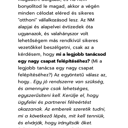
bonyolítod le magad, akkor a végén 
minden célodat eléred és sikeres 
"otthoni" vállalkozásod lesz. Az NM 
alapjai és alapelvei évtizedek óta 
ugyanazok, és valahányszor volt 
lehetőségem más rendkívül sikeres 
vezetőkkel beszélgetni, csak az a 
kérdésem, hogy 
mi a legjobb tanácsod 
egy nagy csapat felépítéséhez?
 (Mi a 
legjobb tanácsa egy nagy csapat 
felépítéséhez?) Az egyöntetű válasz az, 
hogy… 
Egy jó rendszerre van szükség, 
és amennyire csak lehetséges, 
egyszerűsíteni kell. Kerülje el, hogy 
ügyfelei és partnerei félreértést 
okozzanak. Az emberek szeretik tudni, 
mi a következő lépés, mit kell tenniük, 
és elvárják, hogy irányítsák őket.