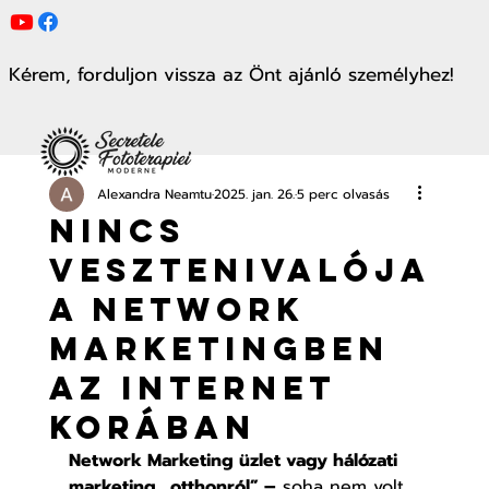
Kérem, forduljon vissza az Önt ajánló személyhez!
Alexandra Neamtu
2025. jan. 26.
5 perc olvasás
Nincs
vesztenivalója
a Network
Marketingben
az internet
korában
Network Marketing üzlet vagy hálózati 
marketing „otthonról” –
 soha nem volt 