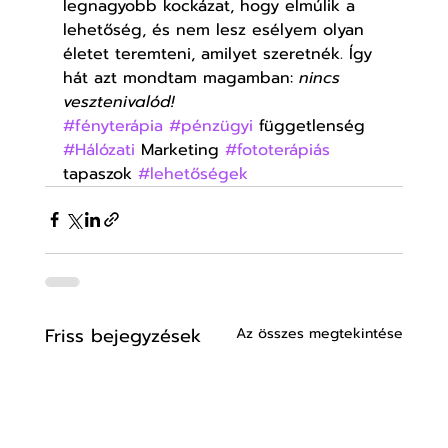
legnagyobb kockázat, hogy elmúlik a 
lehetőség, és nem lesz esélyem olyan 
életet teremteni, amilyet szeretnék. Így 
hát azt mondtam magamban: 
nincs 
vesztenivalód!
#fényterápia
#pénzügyi
 függetlenség 
#Hálózati
 Marketing 
#fototerápiás
tapaszok 
#lehetőségek
Friss bejegyzések
Az összes megtekintése