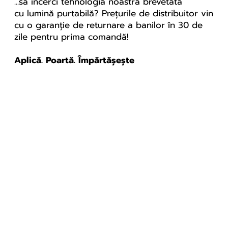
...să încerci tehnologia noastră brevetată
cu lumină purtabilă? Prețurile de distribuitor vin
cu o garanție de returnare a banilor în 30 de
zile pentru prima comandă!
Az első Corporate
LifeWave rendezvény
Aplică. Poartă. Împărtășește
Romániában