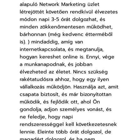
alapuló Network Marketing üzlet 
létrejöttét követően rendkívül élvezetes 
módon napi 3-5 órát dolgozhat, és 
minden zökkenőmentesen működhet, 
bárhonnan (még kedvenc étterméből 
is). ) mindaddig, amíg van 
internetkapcsolata, és megtanulja, 
hogyan kereshet online is. Ennyi, vége 
a munkanapodnak, és jobban 
élvezheted az életet. Nincs szükség 
rakétatudósra ahhoz, hogy egy ilyen 
vállalkozás működjön. Használja azt, amit 
csapata biztosít, és már bizonyítottan 
működik, és fejlődik ott, ahol Ön 
gondolja, adjon személyes vonást, és 
ne feledje, hogy napi 
rendszerességgel kell következetesnek 
lennie. Eleinte több órát dolgozol, de 
magadért dolgozol, és ha nem 