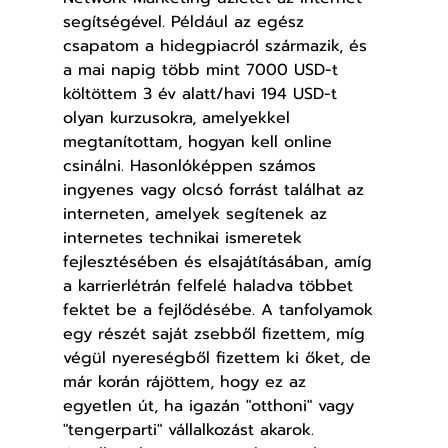
segítségével. Például az egész 
csapatom a hidegpiacról származik, és 
a mai napig több mint 7000 USD-t 
költöttem 3 év alatt/havi 194 USD-t 
olyan kurzusokra, amelyekkel 
megtanítottam, hogyan kell online 
csinálni. Hasonlóképpen számos 
ingyenes vagy olcsó forrást találhat az 
interneten, amelyek segítenek az 
internetes technikai ismeretek 
fejlesztésében és elsajátításában, amíg 
a karrierlétrán felfelé haladva többet 
fektet be a fejlődésébe. A tanfolyamok 
egy részét saját zsebből fizettem, míg 
végül nyereségből fizettem ki őket, de 
már korán rájöttem, hogy ez az 
egyetlen út, ha igazán "otthoni" vagy 
"tengerparti" vállalkozást akarok. 