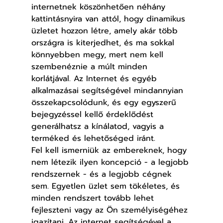
internetnek köszönhetően néhány 
kattintásnyira van attól, hogy dinamikus 
üzletet hozzon létre, amely akár több 
országra is kiterjedhet, és ma sokkal 
könnyebben megy, mert nem kell 
szembenéznie a múlt minden 
korlátjával. Az Internet és egyéb 
alkalmazásai segítségével mindannyian 
összekapcsolódunk, és egy egyszerű 
bejegyzéssel kellő érdeklődést 
generálhatsz a kínálatod, vagyis a 
terméked és lehetőséged iránt.
Fel kell ismerniük az embereknek, hogy 
nem létezik ilyen koncepció - a legjobb 
rendszernek - és a legjobb cégnek 
sem. Egyetlen üzlet sem tökéletes, és 
minden rendszert tovább lehet 
fejleszteni vagy az Ön személyiségéhez 
igazítani. Az internet segítségével a 