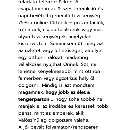
feladata felére csökken! A 
csapatomban az összes interakció és 
napi bevételt generáló tevékenység 
75%-a online történik – prezentációk, 
tréningek, csapattalálkozók vagy más 
olyan tevékenységek, amelyeket 
kiszerveztem. Semmi sem üti meg azt 
az üzletet vagy lehetőséget, amelyet 
egy otthoni hálózati marketing 
vállalkozás nyújthat Önnek. Sőt, mi 
lehetne kényelmesebb, mint otthon 
farmerben vagy egzotikus helyről 
dolgozni... Mindig is azt mondtam 
magamnak, 
hogy jobb az élet a 
tengerparton
 ... hogy soha többé ne 
menjek el az irodába és keressek több 
pénzt, mint az emberek, akik 
Valószínűleg dolgoztam valaha.
A jól bevált folyamaton/rendszeren 