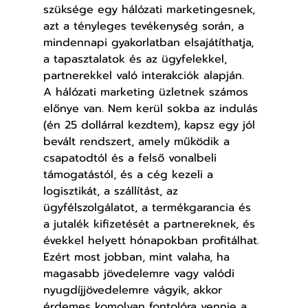
szüksége egy hálózati marketingesnek, 
azt a tényleges tevékenység során, a 
mindennapi gyakorlatban elsajátíthatja, 
a tapasztalatok és az ügyfelekkel, 
partnerekkel való interakciók alapján.
A hálózati marketing üzletnek számos 
előnye van. Nem kerül sokba az indulás 
(én 25 dollárral kezdtem), kapsz egy jól 
bevált rendszert, amely működik a 
csapatodtól és a felső vonalbeli 
támogatástól, és a cég kezeli a 
logisztikát, a szállítást, az 
ügyfélszolgálatot, a termékgarancia és 
a jutalék kifizetését a partnereknek, és 
évekkel helyett hónapokban profitálhat. 
Ezért most jobban, mint valaha, ha 
magasabb jövedelemre vagy valódi 
nyugdíjjövedelemre vágyik, akkor 
érdemes komolyan fontolóra vennie a 