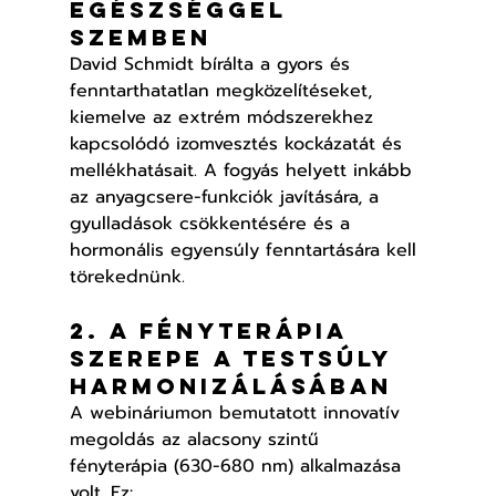
egészséggel 
szemben
David Schmidt bírálta a gyors és 
fenntarthatatlan megközelítéseket, 
kiemelve az extrém módszerekhez 
kapcsolódó izomvesztés kockázatát és 
mellékhatásait. A fogyás helyett inkább 
az anyagcsere-funkciók javítására, a 
gyulladások csökkentésére és a 
hormonális egyensúly fenntartására kell 
törekednünk.
2. A fényterápia 
szerepe a testsúly 
harmonizálásában
A webináriumon bemutatott innovatív 
megoldás az alacsony szintű 
fényterápia (630-680 nm) alkalmazása 
volt. Ez: