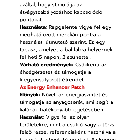
azáltal, hogy stimulálja az 
étvágyszabályozáshoz kapcsolódó 
pontokat.
Használata:
 Reggelente vigye fel egy 
meghatározott meridián pontra a 
használati útmutató szerint. Ez egy 
tapasz, amelyet a bal lábra helyeznek 
fel heti 5 napon, 2 szünettel.
Várható eredmények:
 Csökkenti az 
éhségérzetet és támogatja a 
kiegyensúlyozott étrendet.
Az Energy Enhancer Patch
Előnyök:
 Növeli az energiaszintet és 
támogatja az anyagcserét, ami segít a 
kalóriák hatékonyabb égetésében.
Használat:
 Vigye fel az olyan 
területekre, mint a csukló vagy a törzs 
felső része, referenciaként használva a 
használati útmutató pontjait. Az Energy 