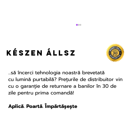
készen állsz
...să încerci tehnologia noastră brevetată
cu lumină purtabilă? Prețurile de distribuitor vin
cu o garanție de returnare a banilor în 30 de
zile pentru prima comandă!
Az első Corporate
LifeWave rendezvény
Aplică. Poartă. Împărtășește
Romániában