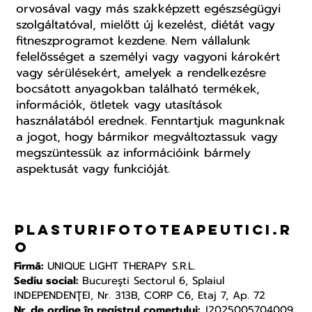
orvosával vagy más szakképzett egészségügyi
szolgáltatóval, mielőtt új kezelést, diétát vagy
fitneszprogramot kezdene. Nem vállalunk
felelősséget a személyi vagy vagyoni károkért
vagy sérülésekért, amelyek a rendelkezésre
bocsátott anyagokban található termékek,
információk, ötletek vagy utasítások
használatából erednek. Fenntartjuk magunknak
a jogot, hogy bármikor megváltoztassuk vagy
megszüntessük az információink bármely
aspektusát vagy funkcióját.
plasturifototeapeutici.r
o
Firmă:
UNIQUE LIGHT THERAPY S.R.L.
Sediu social:
Bucureşti Sectorul 6, Splaiul
INDEPENDENŢEI, Nr. 313B, CORP C6, Etaj 7, Ap. 72
Nr. de ordine în registrul comerțului:
J2025005704009