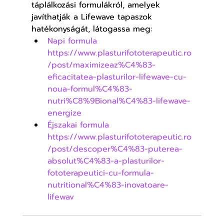
táplálkozási formulákról, amelyek 
javíthatják a Lifewave tapaszok 
hatékonyságát, látogassa meg:
Napi formula
https://www.plasturifototerapeutic.ro
/post/maximizeaz%C4%83-
eficacitatea-plasturilor-lifewave-cu-
noua-formul%C4%83-
nutri%C8%9Bional%C4%83-lifewave-
energize
Éjszakai formula
https://www.plasturifototerapeutic.ro
/post/descoper%C4%83-puterea-
absolut%C4%83-a-plasturilor-
fototerapeutici-cu-formula-
nutritional%C4%83-inovatoare-
lifewav