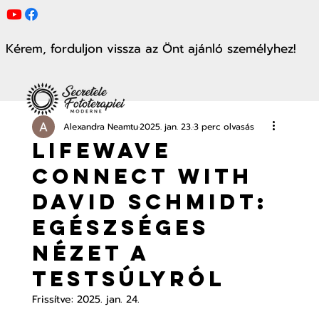
Kérem, forduljon vissza az Önt ajánló személyhez!
Alexandra Neamtu
2025. jan. 23.
3 perc olvasás
Lifewave
connect with
David Schmidt:
Egészséges
nézet a
testsúlyról
Frissítve:
2025. jan. 24.