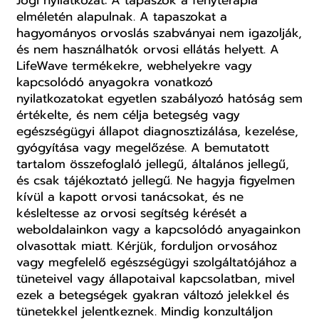
Jogi nyilatkozat: A tapaszok a fényterápia
elméletén alapulnak. A tapaszokat a
hagyományos orvoslás szabványai nem igazolják,
és nem használhatók orvosi ellátás helyett. A
LifeWave termékekre, webhelyekre vagy
kapcsolódó anyagokra vonatkozó
nyilatkozatokat egyetlen szabályozó hatóság sem
értékelte, és nem célja betegség vagy
egészségügyi állapot diagnosztizálása, kezelése,
gyógyítása vagy megelőzése. A bemutatott
tartalom összefoglaló jellegű, általános jellegű,
és csak tájékoztató jellegű. Ne hagyja figyelmen
kívül a kapott orvosi tanácsokat, és ne
késleltesse az orvosi segítség kérését a
weboldalainkon vagy a kapcsolódó anyagainkon
olvasottak miatt. Kérjük, forduljon orvosához
vagy megfelelő egészségügyi szolgáltatójához a
tüneteivel vagy állapotaival kapcsolatban, mivel
ezek a betegségek gyakran változó jelekkel és
tünetekkel jelentkeznek. Mindig konzultáljon