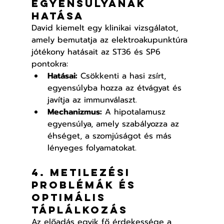
egyensúlyának 
hatása
David kiemelt egy klinikai vizsgálatot, 
amely bemutatja az elektroakupunktúra 
jótékony hatásait az ST36 és SP6 
pontokra:
Hatásai:
 Csökkenti a hasi zsírt, 
egyensúlyba hozza az étvágyat és 
javítja az immunválaszt.
Mechanizmus:
 A hipotalamusz 
egyensúlya, amely szabályozza az 
éhséget, a szomjúságot és más 
lényeges folyamatokat.
4. Metilezési 
problémák és 
optimális 
táplálkozás
Az előadás egyik fő érdekessége a 