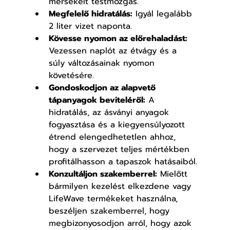
mérsékelt testmozgás.
Megfelelő hidratálás:
 Igyál legalább 
2 liter vizet naponta.
Kövesse nyomon az előrehaladást:
Vezessen naplót az étvágy és a 
súly változásainak nyomon 
követésére.
Gondoskodjon az alapvető 
tápanyagok beviteléről:
 A 
hidratálás, az ásványi anyagok 
fogyasztása és a kiegyensúlyozott 
étrend elengedhetetlen ahhoz, 
hogy a szervezet teljes mértékben 
profitálhasson a tapaszok hatásaiból.
Konzultáljon szakemberrel:
 Mielőtt 
bármilyen kezelést elkezdene vagy 
LifeWave termékeket használna, 
beszéljen szakemberrel, hogy 
megbizonyosodjon arról, hogy azok 