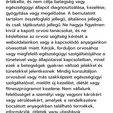
értékelte, és nem célja betegség vagy
egészségügyi állapot diagnosztizálása, kezelése,
gyógyítása vagy megelőzése. A bemutatott
tartalom összefoglaló jellegű, általános jellegű,
és csak tájékoztató jellegű. Ne hagyja figyelmen
kívül a kapott orvosi tanácsokat, és ne
késleltesse az orvosi segítség kérését a
weboldalainkon vagy a kapcsolódó anyagainkon
olvasottak miatt. Kérjük, forduljon orvosához
vagy megfelelő egészségügyi szolgáltatójához a
tüneteivel vagy állapotaival kapcsolatban, mivel
ezek a betegségek gyakran változó jelekkel és
tünetekkel jelentkeznek. Mindig konzultáljon
orvosával vagy más szakképzett egészségügyi
szolgáltatóval, mielőtt új kezelést, diétát vagy
fitneszprogramot kezdene. Nem vállalunk
felelősséget a személyi vagy vagyoni károkért
vagy sérülésekért, amelyek a rendelkezésre
bocsátott anyagokban található termékek,
információk, ötletek vagy utasítások