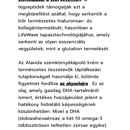
tejpeptidek támogatják ezt a 
megközelítést azáltal, hogy serkentik a 
bőr természetes hialuronsav- és 
kollagéntermelését, hasonlóan a 
LifeWave tapasztechnológiájához, amely 
serkenti az olyan esszenciális 
vegyületek, mint a glutation termelését.
Az Alavida szemkörnyékápoló krém a 
természetes összetevők táplálkozási 
tulajdonságait használja ki, különös 
figyelmet fordítva 
az algaolajra
 . Ez az 
olaj, amely gazdag DHA-tartalmáról 
ismert, értékes hozzájárulást jelent a 
hatékony hidratáló képességének 
köszönhetően. Mivel a DHA 
(dokozahexaénsav, a két fő omega-3 
többszörösen telítetlen zsírsav egyike) 