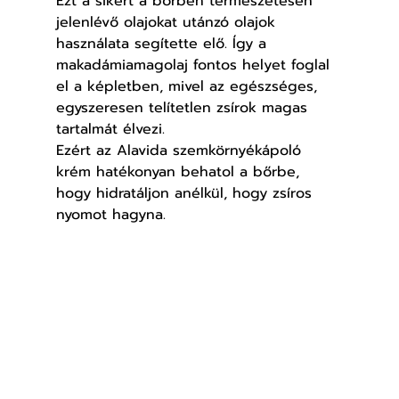
Ezt a sikert a bőrben természetesen 
jelenlévő olajokat utánzó olajok 
használata segítette elő. Így a 
makadámiamagolaj fontos helyet foglal 
el a képletben, mivel az egészséges, 
egyszeresen telítetlen zsírok magas 
tartalmát élvezi.
Ezért az Alavida szemkörnyékápoló 
krém hatékonyan behatol a bőrbe, 
hogy hidratáljon anélkül, hogy zsíros 
nyomot hagyna.