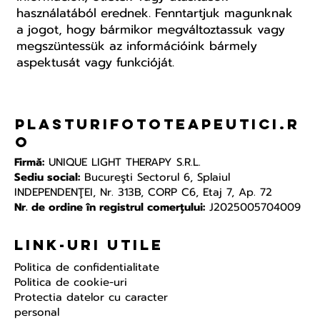
használatából erednek. Fenntartjuk magunknak
a jogot, hogy bármikor megváltoztassuk vagy
megszüntessük az információink bármely
aspektusát vagy funkcióját.
plasturifototeapeutici.r
o
Firmă:
UNIQUE LIGHT THERAPY S.R.L.
Sediu social:
Bucureşti Sectorul 6, Splaiul
INDEPENDENŢEI, Nr. 313B, CORP C6, Etaj 7, Ap. 72
Nr. de ordine în registrul comerțului:
J2025005704009
Link-uri Utile
Politica de confidentialitate
Politica de cookie-uri
Protectia datelor cu caracter
personal