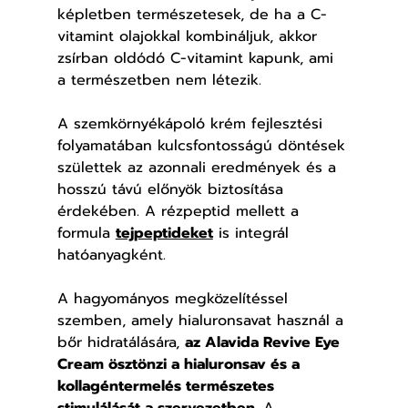
képletben természetesek, de ha a C-
vitamint olajokkal kombináljuk, akkor 
zsírban oldódó C-vitamint kapunk, ami 
a természetben nem létezik.
A szemkörnyékápoló krém fejlesztési 
folyamatában kulcsfontosságú döntések 
születtek az azonnali eredmények és a 
hosszú távú előnyök biztosítása 
érdekében. A rézpeptid mellett a 
formula 
tejpeptideket
 is integrál 
hatóanyagként.
A hagyományos megközelítéssel 
szemben, amely hialuronsavat használ a 
bőr hidratálására, 
az Alavida Revive Eye 
Cream ösztönzi a hialuronsav és a 
kollagéntermelés természetes 
stimulálását a szervezetben.
 A 