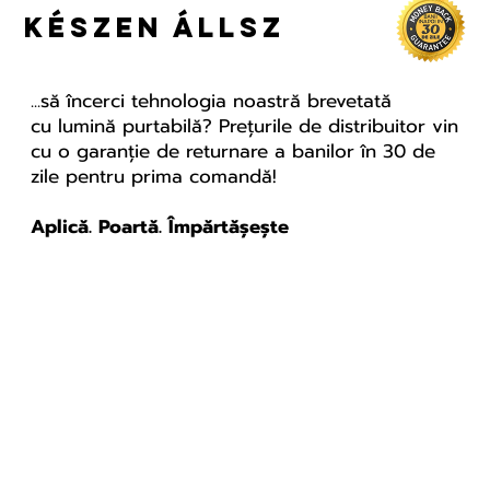
készen állsz
...să încerci tehnologia noastră brevetată
cu lumină purtabilă? Prețurile de distribuitor vin
cu o garanție de returnare a banilor în 30 de
zile pentru prima comandă!
Az első Corporate
LifeWave rendezvény
Aplică. Poartă. Împărtășește
Romániában