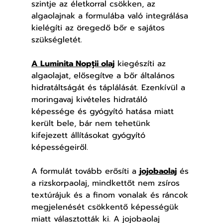
szintje az életkorral csökken, az 
algaolajnak a formulába való integrálása 
kielégíti az öregedő bőr e sajátos 
szükségletét.
A Luminita Nopții olaj
 kiegészíti az 
algaolajat, elősegítve a bőr általános 
hidratáltságát és táplálását. Ezenkívül a 
moringavaj kivételes hidratáló 
képessége és gyógyító hatása miatt 
került bele, bár nem tehetünk 
kifejezett állításokat gyógyító 
képességeiről.
A formulát tovább erősíti a 
jojobaolaj
 és 
a rizskorpaolaj, mindkettőt nem zsíros 
textúrájuk és a finom vonalak és ráncok 
megjelenését csökkentő képességük 
miatt választották ki. A jojobaolaj 