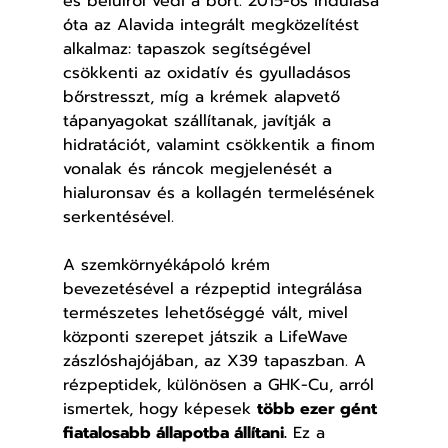
és belülről védi a bőrt. 2015-ös indulása 
óta az Alavida integrált megközelítést 
alkalmaz: tapaszok segítségével 
csökkenti az oxidatív és gyulladásos 
bőrstresszt, míg a krémek alapvető 
tápanyagokat szállítanak, javítják a 
hidratációt, valamint csökkentik a finom 
vonalak és ráncok megjelenését a 
hialuronsav és a kollagén termelésének 
serkentésével.
A szemkörnyékápoló krém 
bevezetésével a rézpeptid integrálása 
természetes lehetőséggé vált, mivel 
központi szerepet játszik a LifeWave 
zászlóshajójában, az X39 tapaszban. A 
rézpeptidek, különösen a GHK-Cu, arról 
ismertek, hogy képesek 
több ezer gént 
fiatalosabb állapotba állítani.
 Ez a 