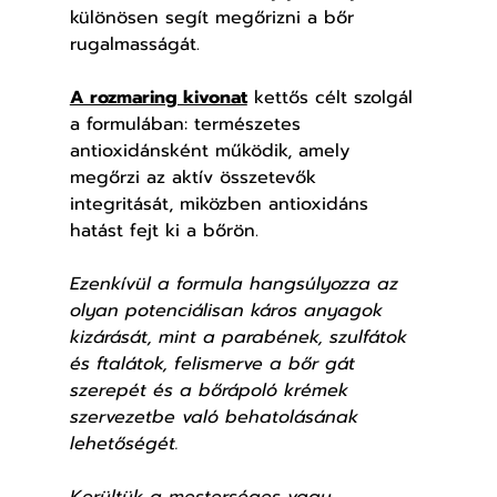
különösen segít megőrizni a bőr 
rugalmasságát.
A rozmaring kivonat
 kettős célt szolgál 
a formulában: természetes 
antioxidánsként működik, amely 
megőrzi az aktív összetevők 
integritását, miközben antioxidáns 
hatást fejt ki a bőrön.
Ezenkívül a formula hangsúlyozza az 
olyan potenciálisan káros anyagok 
kizárását, mint a parabének, szulfátok 
és ftalátok, felismerve a bőr gát 
szerepét és a bőrápoló krémek 
szervezetbe való behatolásának 
lehetőségét.
Kerültük a mesterséges vagy 