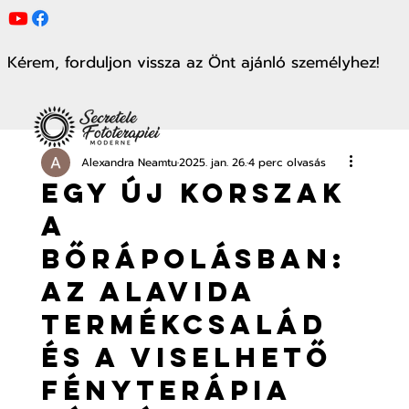
Kérem, forduljon vissza az Önt ajánló személyhez!
Alexandra Neamtu
2025. jan. 26.
4 perc olvasás
Egy új korszak
a
bőrápolásban:
Az Alavida
termékcsalád
és a viselhető
fényterápia