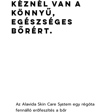
kéznél van a
könnyű,
egészséges
bőrért.
Az Alavida Skin Care System egy régóta 
fennálló erőfeszítés a bőr 